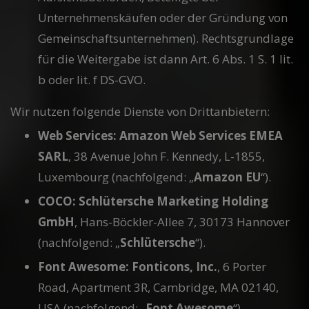
Unternehmenskäufen oder der Gründung von
Gemeinschaftsunternehmen). Rechtsgrundlage
für die Weitergabe ist dann Art. 6 Abs. 1 S. 1 lit.
b oder lit. f DS-GVO.
Wir nutzen folgende Dienste von Drittanbietern:
Web Services: Amazon Web Services EMEA
SARL
, 38 Avenue John F. Kennedy, L-1855,
Luxembourg (nachfolgend: „
Amazon EU
“).
COCO: Schlütersche Marketing Holding
GmbH
, Hans-Böckler-Allee 7, 30173 Hannover
(nachfolgend: „
Schlütersche
“).
Font Awesome: Fonticons, Inc.
, 6 Porter
Road, Apartment 3R, Cambridge, MA 02140,
USA (nachfolgend: „
Font Awesome
“).