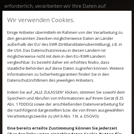
erforderlich, verarbeiten wir Ihre Daten auf
Grundlage des Art. 6 Abs. 1 lit. b DS-GVO. Des
Wir verwenden Cookies.
Weiteren verarbeiten wir Ihre Daten, sofern diese zur
Erfüllung einer rechtlichen Verpflichtung
Einige Anbieter übermitteln im Rahmen von der Verarbeitung zu
den genannten Zwecken möglicherweise Daten an Länder
erforderlich sind, auf Grundlage von Art. 6 Abs. 1 lit.
außerhalb der EU/ des EWR (Drittlanddatenübermittlung), z.B. in
c DS-GVO. Die Datenverarbeitung kann ferner auf
die USA. Das Datenschutzniveau in diesen Ländern ist
möglicherweise nicht mit dem in den EU-/EWR-Ländern
Grundlage unseres berechtigten Interesses nach Art.
vergleichbar. Es besteht daher ein erhöhtes Risiko, dass
6 Abs. 1 lit. f DS-GVO erfolgen. Über die jeweils im
staatliche Behörden auf diese Daten zugreifen können. Weitere
Informationen zu Sicherheitsgarantien finden Sie in den
Einzelfall einschlägigen Rechtsgrundlagen wird in
Datenschutzrichtlinien des jeweiligen Anbieters.
den folgenden Absätzen dieser
Indem Sie auf „ALLE ZULASSEN" klicken, stimmen Sie sowohl dem
Datenschutzerklärung informiert.
Speichern und Abrufen von Informationen auf Ihrem Gerät (§ 25
Abs. 1 TDDDG) sowie der anschließenden Datenverarbeitung für
Datenlöschung und Speicherdauer
die nachfolgend dargestellten bzw. die von Ihnen ausgewählten
Für die von uns vorgenommenen
Verarbeitungszwecke zu (Art 6 Abs. 1 lit. a. DSGVO).
Verarbeitungsvorgänge geben wir im Folgenden
Eine bereits erteilte Zustimmung können Sie jederzeit
über den links unten eingeblendeten Cookie-Button für