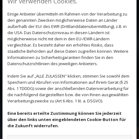
Wir verwenden Cookies.
Ihr Experte im Kunststopfen in Hannover
Einige Anbieter übermitteln im Rahmen von der Verarbeitung zu
den genannten Zwecken möglicherweise Daten an Länder
Einmal angehabt und schon findet sich ein kleines Loch oder ein
außerhalb der EU/ des EWR (Drittlanddatenübermittlung), z.B. in
Riss im neuen, teuren Kleidungsstück. Aber auch alte Lieblinge
die USA. Das Datenschutzniveau in diesen Ländern ist
können schnell durch allgemeinen Verschleiß, Motten oder
möglicherweise nicht mit dem in den EU-/EWR-Ländern
fliegende Funken Beschädigungen davon tragen. Das ist mehr
vergleichbar. Es besteht daher ein erhöhtes Risiko, dass
als ärgerlich, doch es bedeutet nicht, dass Sie Ihre Kleidung
staatliche Behörden auf diese Daten zugreifen können. Weitere
sofort in den Müll werfen oder zur Altkleidersammlung bringen
Informationen zu Sicherheitsgarantien finden Sie in den
müssen. Die einfache Lösung heißt hier Kunststopfen.
Datenschutzrichtlinien des jeweiligen Anbieters.
Mithilfe von Kunststopfen können hochwertig gewebte
Indem Sie auf „ALLE ZULASSEN" klicken, stimmen Sie sowohl dem
Wollstoffe ausgebessert werden, sodass der jeweilige Schaden
Speichern und Abrufen von Informationen auf Ihrem Gerät (§ 25
augenscheinlich verschwindet. Kunststopferei ist nicht
Abs. 1 TDDDG) sowie der anschließenden Datenverarbeitung für
gleichzusetzen mit Zauberei, manche Beschädigungen können
die nachfolgend dargestellten bzw. die von Ihnen ausgewählten
besser behoben werden als andere. Es kommt dabei ganz auf
Verarbeitungszwecke zu (Art 6 Abs. 1 lit. a. DSGVO).
die jeweiligen Stoffe, Muster und die Verarbeitung des Materials
an.
Eine bereits erteilte Zustimmung können Sie jederzeit
Trotzdem wurden mit dieser Methode schon viele Anzüge,
über den links unten eingeblendeten Cookie-Button für
Wollpullover und Hosen in der Jörg Krautheim Maßschneiderei
die Zukunft widerrufen.
gerettet.